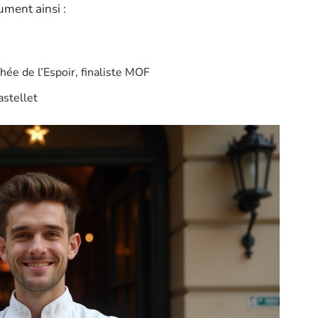
ument ainsi :
ée de l’Espoir, finaliste MOF
astellet