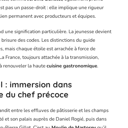
est pas un passe-droit : elle implique une rigueur
lien permanent avec producteurs et équipes.
d une signification particulière. La jeunesse devient
 brisure des codes. Les distinctions du guide
s, mais chaque étoile est arrachée à force de
a France, toujours attachée à la transmission,
 à renouveler la haute
cuisine gastronomique
.
l : immersion dans
te du chef précoce
ndit entre les effluves de pâtisserie et les champs
eté et son palais auprès de Daniel Rogié, puis dans
n-Pierre Gillot. C’est au
Moulin de Martorey
qu’il