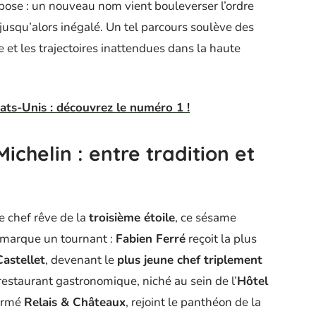
mpose : un nouveau nom vient bouleverser l’ordre
 jusqu’alors inégalé. Un tel parcours soulève des
e et les trajectoires inattendues dans la haute
ats-Unis : découvrez le numéro 1 !
ichelin : entre tradition et
e chef rêve de la
troisième étoile
, ce sésame
 marque un tournant :
Fabien Ferré
reçoit la plus
astellet
, devenant le
plus jeune chef triplement
e restaurant gastronomique, niché au sein de l’
Hôtel
fermé
Relais & Châteaux
, rejoint le panthéon de la