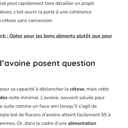
visé peut rapidement faire dérailler un projet
tives, c’est ouvrir la porte à une cohérence
la cétose sans concession.
rb : Opter pour les bons aliments plutôt que pour
d’avoine posent question
pour sa capacité à déclencher la
cétose
, mais cette
ides
reste minimal. L’avoine, souvent saluée pour
de suite comme un faux-ami lorsqu’il s’agit de
imple bol de flocons d’avoine atteint facilement 55 à
ammes. Or, dans le cadre d’une
alimentation