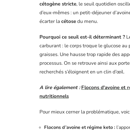
cétogène stricte
, le seuil quotidien osci
d’eux-mêmes : un petit-déjeuner d’avoin
écarter la
cétose
du menu.
Pourquoi ce seuil est-il déterminant ?
Le
carburant : le corps troque le glucose au
graisses. Une hausse trop rapide des appo
processus. On se retrouve ainsi aux porte
recherchés s’éloignent en un clin d’œil.
A lire également :
Flocons d'avoine et r
nutritionnels
Pour mieux cerner la problématique, voici 
Flocons d’avoine et régime keto :
l’appor