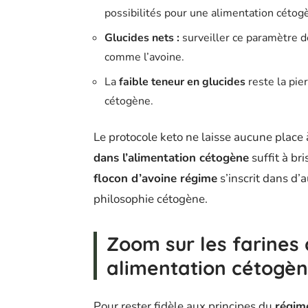
possibilités pour une alimentation cétog
Glucides nets :
surveiller ce paramètre d
comme l’avoine.
La
faible teneur en glucides
reste la pie
cétogène.
Le protocole keto ne laisse aucune place 
dans l’alimentation cétogène
suffit à bri
flocon d’avoine régime
s’inscrit dans d’
philosophie cétogène.
Zoom sur les farines
alimentation cétogè
Pour rester fidèle aux principes du
régim