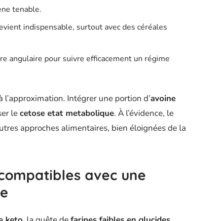
ène tenable.
evient indispensable, surtout avec des céréales
rre angulaire pour suivre efficacement un régime
à l’approximation. Intégrer une portion d’
avoine
ser le
cetose etat metabolique
. À l’évidence, le
autres approches alimentaires, bien éloignées de la
 compatibles avec une
ne
e keto
, la quête de
farines faibles en glucides